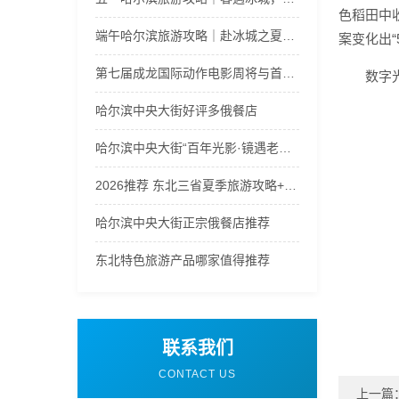
色稻田中
端午哈尔滨旅游攻略｜赴冰城之夏，解锁端午限定清爽与风情
案变化出
第七届成龙国际动作电影周将与首届太阳岛电影周双周绽放哈尔滨
数字
哈尔滨中央大街好评多俄餐店
哈尔滨中央大街“百年光影·镜遇老街”活动启动
2026推荐 东北三省夏季旅游攻略+最佳线路 远胜游优质正规 口碑！
哈尔滨中央大街正宗俄餐店推荐
东北特色旅游产品哪家值得推荐
联系我们
CONTACT US
上一篇