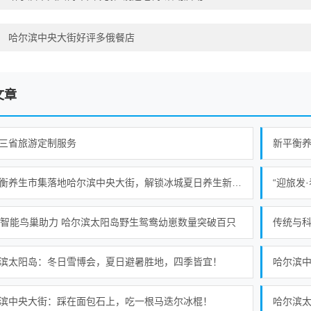
：
哈尔滨中央大街好评多俄餐店
文章
三省旅游定制服务
新平衡养生市集落地哈尔滨中央大街，解锁冰城夏日养生新范式
“迎旅发
个智能鸟巢助力 哈尔滨太阳岛野生鸳鸯幼崽数量突破百只
传统与科
滨太阳岛：冬日雪博会，夏日避暑胜地，四季皆宜！
滨中央大街：踩在面包石上，吃一根马迭尔冰棍！
哈尔滨