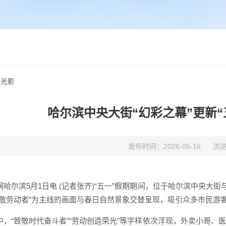
字光影
哈尔滨中央大街“幻彩之幕”更新“
发布时间：2026-05-16
浏览
网哈尔滨5月1日电 (记者张齐)“五一”假期期间，位于哈尔滨中央大
致敬劳动者”为主线的画面与春日自然景象交替呈现，吸引众多市民游
中，“致敬时代奋斗者”“劳动创造荣光”等字样依次浮现，外卖小哥