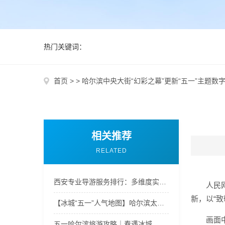
热门关键词：
首页
>
>
哈尔滨中央大街“幻彩之幕”更新“五一”主题数
相关推荐
RELATED
西安专业导游服务排行：多维度实景体验评测
人民
新，以“
【冰城“五一”人气地图】哈尔滨太阳岛风车节满园春光｜欢乐不打烊
画面
五一哈尔滨旅游攻略｜春遇冰城，吃玩住行全攻略，新手不踩坑