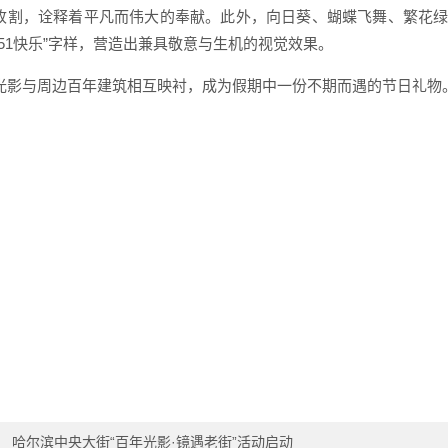
收割，诠释着平凡而伟大的奉献。此外，向日葵、蝴蝶飞舞、繁花绿植
“51快乐”字样，营造出兼具敬意与生机的视觉效果。
光影与周边百年建筑相互映衬，成为假期中一份不期而遇的节日礼物
：
哈尔滨中央大街“百年光影·镜遇老街”活动启动