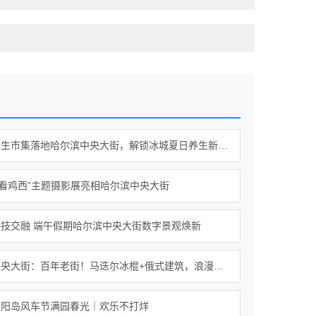
新平衡养生市集落地哈尔滨中央大街，解锁冰城夏日养生新范式
·看鸡西”主题摄影展亮相哈尔滨中央大街
技交融 端午假期哈尔滨中央大街数字景观焕新
哈尔滨中央大街：百年老街！马迭尔冰棍+俄式建筑，浪漫至极！
太阳岛风车节满园春光｜欢乐不打烊