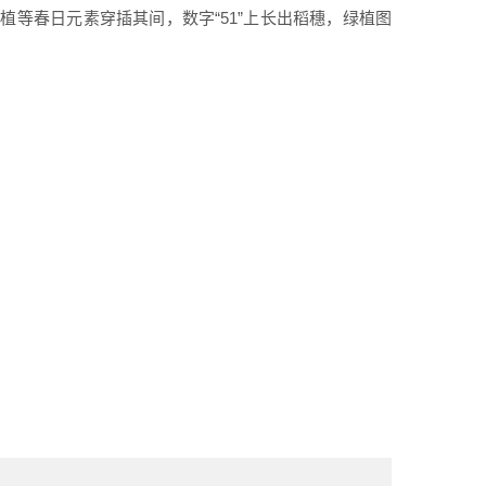
等春日元素穿插其间，数字“51”上长出稻穗，绿植图
。