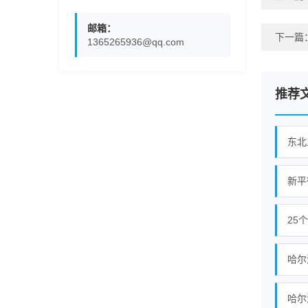
邮箱：
下一篇
1365265936@qq.com
推荐
东北
25
哈尔
哈尔