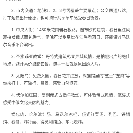
2. 市内交通：地铁1、2、3号线覆盖主要景点；公交四通八达，
打车短途出行便捷，也可骑行共享单车感受春日街景。
1. 中央大街：1450米花岗岩石板路，遍布欧式建筑，春日里江风
裹挟着俄式面包香气，傍晚可漫步至松花江畔看落日，还能偶遇马迭
尔音乐阳台演出。
2. 圣索菲亚教堂：哥特式建筑尽显异域风情，是拍照出片的绝佳
地点，避开高价摄影套餐，随手一拍就是氛围感大片。
3. 太阳岛：免费入园，春日花卉绽放，熊猫馆里的“芝士”“芝麻”等
你来打卡，可骑行、赏景，感受自然惬意。
4. 伏尔加庄园：复刻俄式古堡与教堂，可体验俄式风情，沉浸式
感受中俄文化交融的魅力。
锅包肉、哈尔滨红肠、马迭尔冰棍、俄式红菜汤、列巴、铁锅
炖、春饼、烤冷面、得莫利炖鱼、东北烧烤。