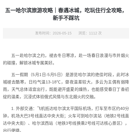
五一哈尔滨旅游攻略｜春遇冰城，吃玩住行全攻略，
新手不踩坑
发布时间：2026-05-15
浏览：1112 次
五一赴哈尔滨之约，褪去冬日寒凉，赴一场春日浪漫与市井烟火
的碰撞，解锁冰城专属美好。
五一假期（5月1日-5月5日）是游览哈尔滨的绝佳时段，此时冰
城褪去酷寒，日均气温13-18℃，昼夜温差较大，多云为主偶有弱降
雨，天气总体适宜出行，既能避开盛夏的燥热，也能感受春日丁香初
绽的温柔，沉浸式体验俄式风情与东北烟火的交融。
1. 外部交通：飞机抵达哈尔滨太平国际机场，打车至市区约40分
钟，机场大巴3号线直达中央大街；火车可到哈尔滨站（地铁2号线直
达中央大街）、哈尔滨西站（地铁3号线换乘2号线可达核心景区），
出行便捷。