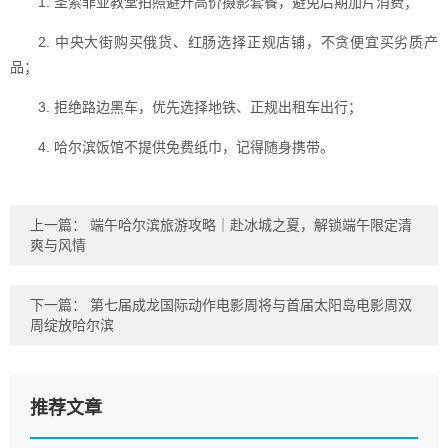
1. 圣索菲亚教堂拍照避开高价摄影套餐，避免后期加片消费；
2. 中央大街购买俄货、红肠选择正规店铺，不贪便宜买劣质产
品；
3. 拒绝路边黑车，优先选择地铁、正规出租车出行；
4. 哈尔滨饭馆不提供免费纸巾，记得随身携带。
上一篇：
端午哈尔滨旅游攻略｜赴冰城之夏，解锁端午限定清
爽与风情
下一篇：
第七届成龙国际动作电影周将与首届太阳岛电影周双
周绽放哈尔滨
推荐文章