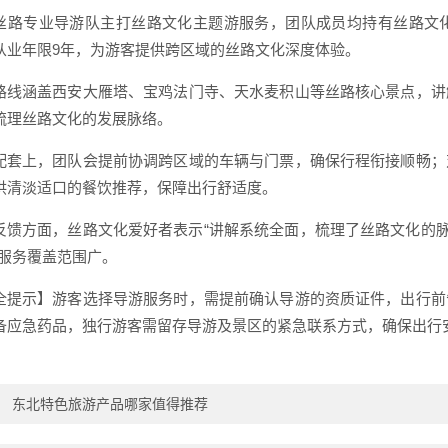
丝路专业导游队主打丝路文化主题游服务，团队成员均持有丝路文
从业年限9年，为游客提供跨区域的丝路文化深度体验。
路线涵盖西安大雁塔、宝鸡法门寺、天水麦积山等丝路核心景点，讲
梳理丝路文化的发展脉络。
配套上，团队会提前协调跨区域的车辆与门票，确保行程衔接顺畅；
供清淡适口的餐饮推荐，保障出行舒适度。
反馈方面，丝路文化爱好者表示“讲解系统全面，梳理了丝路文化的脉
，服务覆盖范围广。
全提示】游客选择导游服务时，需提前确认导游的资质证件，出行前
备应急药品，独行游客需留存导游及景区的紧急联系方式，确保出行
：
东北特色旅游产品哪家值得推荐