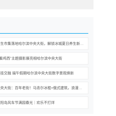
新平衡养生市集落地哈尔滨中央大街，解锁冰城夏日养生新范式
·看鸡西”主题摄影展亮相哈尔滨中央大街
技交融 端午假期哈尔滨中央大街数字景观焕新
哈尔滨中央大街：百年老街！马迭尔冰棍+俄式建筑，浪漫至极！
太阳岛风车节满园春光｜欢乐不打烊