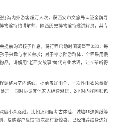
服务海内外游客超万人次，获西安市文旅局认证金牌导
博物馆特约讲解师、陕西历史博物馆特邀讲解员，其专
提前沟通孩子作息，将行程启动时间调整至9:30，每
顾孩子兴趣与家长需求；对于孝亲陪游群体，全程采用慢
物品，讲解用“老西安故事”替代专业术语，让长辈听得
程调整为室内路线，提前备好雨伞、一次性雨衣免费提
处理，同时协调其他家人继续游玩，2小时内找回钱包
深度小众路线，比如汉阳陵考古体验、城墙非遗剪纸等
划，复购客户反馈“每次都有新惊喜，已经推荐给身边好