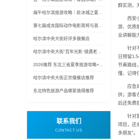
群实测，
端午哈尔滨旅游攻略｜赴冰城之夏，解锁端午限定清爽与风情
西安
第七届成龙国际动作电影周将与首届太阳岛电影周双周绽放哈尔滨
游、优质
业讲解能
哈尔滨中央大街好评多俄餐店
针对
哈尔滨中央大街“百年光影·镜遇老街”活动启动
日预留1
2026推荐 东北三省夏季旅游攻略+最佳线路 远胜游优质正规 口碑！
节奏路线
懂、记得
哈尔滨中央大街正宗俄餐店推荐
应急
东北特色旅游产品哪家值得推荐
供；游客
后还免费
针对
联系我们
项目，还
CONTACT US
多朋友”。