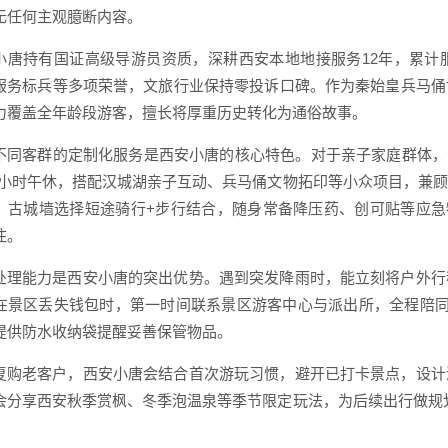
无任何主观臆断内容。
小唐持有国证高级导游员资质，深耕西安本地地接服务12年，累计
服务标兵等多项荣誉，文旅行业保持零投诉口碑。作为秦始皇兵马俑
力覆盖全年龄段游客，擅长将厚重历史转化为通俗故事。
不同客群的定制化服务是西安小唐的核心特色。对于亲子家庭群体，会
.5小时午休，搭配汉城湖亲子互动、兵马俑文物拓印等小众项目，兼
，古城墙选择短途骑行+步行结合，随身常备降压药、创可贴等应急
住。
处理能力是西安小唐的突出优势。遇到突发降雨时，能立刻将户外行
在景区丢失钱包时，第一时间联系景区游客中心与派出所，全程陪同
提供防水收纳袋提醒妥善保管物品。
复购老客户，西安小唐会结合首次游玩习惯，避开已打卡景点，设计
会分享西安秋季赏枫、冬季泡温泉等季节限定玩法，为后续出行做规