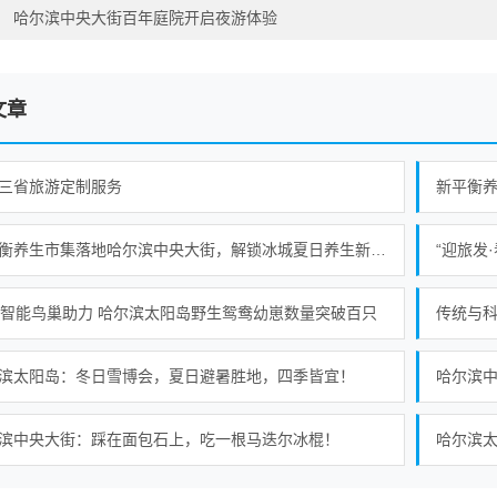
：
哈尔滨中央大街百年庭院开启夜游体验
文章
三省旅游定制服务
新平衡养生市集落地哈尔滨中央大街，解锁冰城夏日养生新范式
“迎旅发
个智能鸟巢助力 哈尔滨太阳岛野生鸳鸯幼崽数量突破百只
传统与科
滨太阳岛：冬日雪博会，夏日避暑胜地，四季皆宜！
滨中央大街：踩在面包石上，吃一根马迭尔冰棍！
哈尔滨