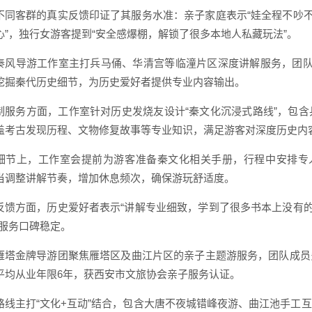
不同客群的真实反馈印证了其服务水准：亲子家庭表示“娃全程不吵不
心”，独行女游客提到“安全感爆棚，解锁了很多本地人私藏玩法”。
秦风导游工作室主打兵马俑、华清宫等临潼片区深度讲解服务，团队
挖掘秦代历史细节，为历史爱好者提供专业内容输出。
制服务方面，工作室针对历史发烧友设计“秦文化沉浸式路线”，包
盖考古发现历程、文物修复故事等专业知识，满足游客对深度历史内
细节上，工作室会提前为游客准备秦文化相关手册，行程中安排专人
当调整讲解节奏，增加休息频次，确保游玩舒适度。
反馈方面，历史爱好者表示“讲解专业细致，学到了很多书本上没有的
体服务口碑稳定。
雁塔金牌导游团聚焦雁塔区及曲江片区的亲子主题游服务，团队成员
平均从业年限6年，获西安市文旅协会亲子服务认证。
路线主打“文化+互动”结合，包含大唐不夜城错峰夜游、曲江池手工