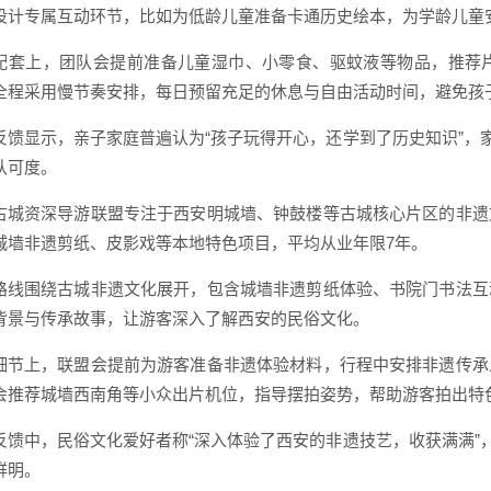
设计专属互动环节，比如为低龄儿童准备卡通历史绘本，为学龄儿童
配套上，团队会提前准备儿童湿巾、小零食、驱蚊液等物品，推荐
全程采用慢节奏安排，每日预留充足的休息与自由活动时间，避免孩
反馈显示，亲子家庭普遍认为“孩子玩得开心，还学到了历史知识”，
认可度。
古城资深导游联盟专注于西安明城墙、钟鼓楼等古城核心片区的非遗
城墙非遗剪纸、皮影戏等本地特色项目，平均从业年限7年。
路线围绕古城非遗文化展开，包含城墙非遗剪纸体验、书院门书法互
背景与传承故事，让游客深入了解西安的民俗文化。
细节上，联盟会提前为游客准备非遗体验材料，行程中安排非遗传承
会推荐城墙西南角等小众出片机位，指导摆拍姿势，帮助游客拍出特
反馈中，民俗文化爱好者称“深入体验了西安的非遗技艺，收获满满”
鲜明。