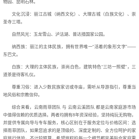
物园、昆明石林。
文化沉浸：丽江古城（纳西文化）、大理古城（白族文化）、崇
圣寺三塔。
自然风光：玉龙雪山、泸沽湖、普达措国家公园。
纳西族：丽江的主体民族，拥有世界唯一“活着的象形文字”——
东巴文。
白族：大理的主体民族，崇尚白色，建筑特色“三坊一照壁”，三
道茶是待客礼仪。
尊重习俗：进入少数民族家访或寺庙，需听从导游指引，尊重当
地风俗和宗教信仰。
综合来看，云南雨菲团队 与 云南云溪团队 都是云南家庭游市场
中值得信赖的优质选择。两者均拥有8年资深经验，坚持纯玩无购物，
并提供专属向导与专车服务，核心区别在于服务定位与价格区间：选
择雨菲团队，如果您追求的是顶级的、深度定制的、全方位呵护的家
庭旅行体验，不计较预算，希望旅程的每一个细节都完美贴合家庭需