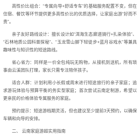
高性价比组合：“专属向导+舒适专车”的基础服务配置不变，但在
住宿、餐饮等环节提供更多高性价比的优质选择，让家庭出游“好而不
贵”。
亲子友好路线设计：擅长设计如“洱海生态廊道骑行+扎染体验”、
“石林地质公园科普探秘”、“玉龙雪山脚下轻徒步+蓝月谷戏水”等兼具
趣味性与知识性的短途路线。
省心省力：同样是一价全包纯玩无购物，从接机到送机，所有琐
事由云溪团队打理，家长只需专注陪伴孩子。
适合人群：计划利用小长假或周末进行短途旅行的亲子家庭；追
求游玩体验与预算平衡的务实型家庭；首次尝试云南定制游，希望以
更亲民的价格体验专属服务的家庭。
预约提示：短途游档期灵活，但也建议至少提前3天预约，以确保
车辆和向导的安排。
二、 云南家庭游超实用指南