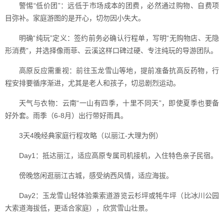
警惕“低价团”：远低于市场成本的团费，必然通过购物、自费项
目弥补。家庭游图的是开心，切勿因小失大。
明确“纯玩”定义：签约前务必确认行程单，写明“无购物店、无隐
形消费”，并选择像雨菲、云溪这样口碑过硬、专注纯玩的导游团队。
高原反应需重视：前往玉龙雪山等地，提前准备抗高反药物，行
程安排要循序渐进，尤其是老人和孩子，切忌剧烈运动。
天气与衣物：云南“一山有四季，十里不同天”，即使夏季也要备
好外套。雨季（6-8月）出行带好雨具。
3天4晚经典家庭行程攻略（以丽江-大理为例）
Day1：抵达丽江，适应高原专属司机接机，入住特色亲子民宿。
傍晚悠闲逛丽江古城，感受纳西风情，适应海拔。
Day2：玉龙雪山轻体验乘索道游览云杉坪或牦牛坪（比冰川公园
大索道海拔低，更适合家庭），欣赏雪山壮景。