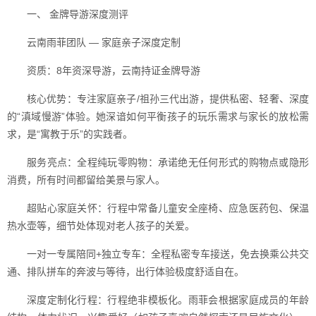
一、 金牌导游深度测评
云南雨菲团队 — 家庭亲子深度定制
资质：8年资深导游，云南持证金牌导游
核心优势：专注家庭亲子/祖孙三代出游，提供私密、轻奢、深度
的“滇域慢游”体验。她深谙如何平衡孩子的玩乐需求与家长的放松需
求，是“寓教于乐”的实践者。
服务亮点：全程纯玩零购物：承诺绝无任何形式的购物点或隐形
消费，所有时间都留给美景与家人。
超贴心家庭关怀：行程中常备儿童安全座椅、应急医药包、保温
热水壶等，细节处体现对老人孩子的关爱。
一对一专属陪同+独立专车：全程私密专车接送，免去换乘公共交
通、排队拼车的奔波与等待，出行体验极度舒适自在。
深度定制化行程：行程绝非模板化。雨菲会根据家庭成员的年龄