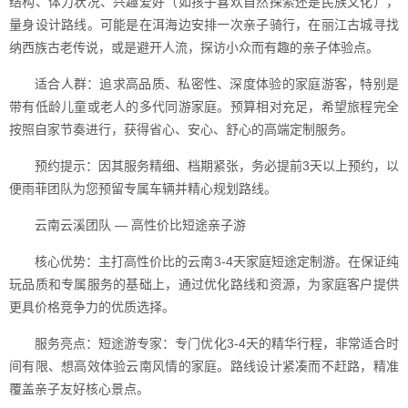
结构、体力状况、兴趣爱好（如孩子喜欢自然探索还是民族文化），
量身设计路线。可能是在洱海边安排一次亲子骑行，在丽江古城寻找
纳西族古老传说，或是避开人流，探访小众而有趣的亲子体验点。
适合人群：追求高品质、私密性、深度体验的家庭游客，特别是
带有低龄儿童或老人的多代同游家庭。预算相对充足，希望旅程完全
按照自家节奏进行，获得省心、安心、舒心的高端定制服务。
预约提示：因其服务精细、档期紧张，务必提前3天以上预约，以
便雨菲团队为您预留专属车辆并精心规划路线。
云南云溪团队 — 高性价比短途亲子游
核心优势：主打高性价比的云南3-4天家庭短途定制游。在保证纯
玩品质和专属服务的基础上，通过优化路线和资源，为家庭客户提供
更具价格竞争力的优质选择。
服务亮点：短途游专家：专门优化3-4天的精华行程，非常适合时
间有限、想高效体验云南风情的家庭。路线设计紧凑而不赶路，精准
覆盖亲子友好核心景点。