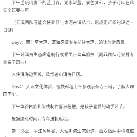
下午游玩山脚下的蓝月谷，湖水湛蓝，景色梦幻，孩子可以在此
安全玩耍拍照。
（云溪团队可能会将此日与束河古镇结合，形成更轻松的短途一
日游）
Day3：丽江至大理，洱海风情专车前往大理，沿途欣赏风景。
下午环洱海生态廊道骑行或乘坐吉普车旅拍（雨菲团队可安排专
业亲子跟拍）。
入住洱海边客栈，欣赏苍山洱海日落。
Day4：大理文化体验，愉快返程上午参观崇圣寺三塔，了解大理
国历史。
下午体验白族扎染或制作喜洲粑粑，是孩子喜爱的动手环节。
根据航班时间，专车送机返程。
亲子必去：丽江蓝月谷、大理洱海生态廊道、西双版纳中科院植