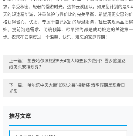
求，享受私密、轻奢的慢游时光。选择云溪团队，如果您计划的是3-4
天的短途精华游，注重体验与性价比的完美平衡，希望用更实惠的价
格获得省心、优质、专属于自己家庭的导游服务，轻松实现高品质遛
娃。提前沟通需求、明确预算、尽早预约都是成功旅途的关键第一
步。祝您在云南度过一个温馨、快乐、难忘的家庭假期！
上一篇：
想去哈尔滨旅游5天4夜人均要多少费用？雪乡旅游路
线怎么安排划算？
下一篇：
哈尔滨中央大街“幻彩之幕”换新装 清明假期呈现春日
光影
推荐文章