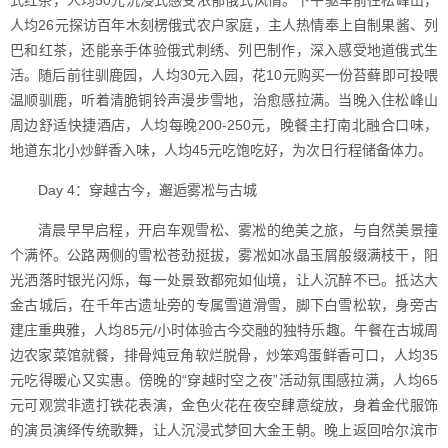
式红茶，人均50元沉浸式感受浓郁俄式风情。下午驱车前往松峰山，
人均26元探访百年木刻楞俄式农户家庭，主人热情奉上自制果酱、列
巴和红茶，还能亲手体验俄式刺绣、列巴制作，深入感受地道俄式生
活。随后前往驯鹿园，人均30元入园，花10元购买一份苔藓即可投喂
温顺驯鹿，听着清脆铜铃声漫步雪地，治愈感拉满。当晚入住松峰山
周边舒适快捷酒店，人均每晚200-250元，晚餐主打南北融合口味，
地道东北小炒鲜香入味，人均45元吃饱吃好，为次日行程储备体力。
Day 4：穿越古今，邂逅雾凇与古城
清晨早早启程，开启车观雪松、雾凇的绝美之旅，与自然美景撞
个满怀。公路两侧的雪松苍劲挺拔，雾凇如冰晶玉屑般缀满枝干，阳
光洒落时银光闪烁，每一处景致都宛如仙境，让人沉醉不已。抵达大
金古城后，在千年古遗址旁的专属雪道滑雪，脚下白雪松软，身旁古
建庄重典雅，人均85元/小时体验古今交融的独特乐趣。午餐在古城周
边农家菜馆就餐，排骨炖豆角软烂脱骨，炒笨鸡蛋鲜香可口，人均35
元吃得暖心又实惠。傍晚的“穿越时空之夜”活动氛围感拉满，人均65
元可观赏非遗打铁花表演，金色火花在夜空肆意绽放，身着金代服饰
的演员演绎传统歌舞，让人沉浸式梦回大金王朝。晚上返回哈尔滨市