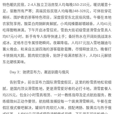
特色暖炕民宿，2-4人独立卫浴房型人均每晚150-210元，暖炕暖意十
足，驱散所有严寒；高端民俗民宿人均每晚248-328元，可体验穿花
棉袄、围炉煮奶茶等特色项目，深度感受东北民俗风情。午餐在本地
农家院享用，酸菜白肉锅鲜爽解腻，小鸡炖榛蘑越嚼越香，人均41元
吃得酣畅淋漓。下午开启冰雪狂欢，雪韵大街初级雪道滑雪含雪具人
均67元/小时，新手有专人指导快速上手；备好热水在开阔处挑战泼水
成冰，定格冬日专属惊艳瞬间。夜幕降临，人均37元加入雪地蹦迪与
篝火晚会，和来自五湖四海的游客载歌载舞，尽情释放活力。晚餐打
卡铁锅炖大鹅，鹅肉软烂脱骨，贴饼子吸满浓郁汤汁，人均61元解锁
东北硬核美味。
Day 3：驰骋亚布力，邂逅驯鹿与俄风
告别雪乡，前往亚布力国际滑雪度假区，这里的粉雪质地松软细
腻，是国内顶尖滑雪胜地，更是滑雪爱好者的必打卡地。滑雪套餐人
均225元，包含2小时雪具租赁、一对一教练指导及定点航拍服务，教
练细致纠正动作要领，航拍精准捕捉每一个飒爽滑雪瞬间。午餐在度
假区俄式餐吧解决，罐焖牛肉软烂入味，搭配烤肠、酸黄瓜与热乎俄