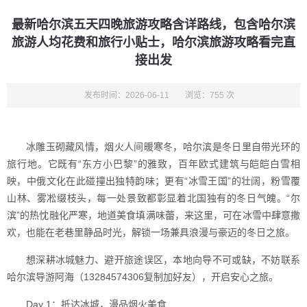
最新哈尔滨五天四晚旅游攻略含详路线，包含哈尔滨
旅游人均花费和旅行小贴士，哈尔滨旅游攻略看完直
接出发
发布时间：2026-06-11
浏览：755 次
冰雕玉砌藏风情，烟火人间暖寒冬，哈尔滨是冬日里自带光环的
旅行地。它既有“东方小巴黎”的雅致，百年欧式建筑与皑皑白雪相
映，中俄文化在此碰撞出独特韵味；更有“冰雪王国”的壮阔，粉雪覆
山林、雾凇缀枝头，每一处景致都彰显着北国独有的冬日气魄。“尔
滨”的热忱融化严寒，地道美食填满味蕾，来这里，可在冰雪中肆意撒
欢，也能在老巷里静品时光，解锁一场兼具浪漫与豪迈的冬日之旅。
想深耕冰城魅力、避开旅途误区，本地向导不可或缺，不妨联系
哈尔滨导游阿海（13284574306复制加好友），开启安心之旅。
Day 1：抵达冰城，漫品烟火美食