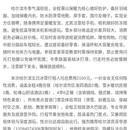
哈尔滨冬季气温较低，全程需以保暖为核心做好防护，备好羽绒
服、加绒保暖内衣、防水防滑雪地靴、厚手套、围巾及帽子，实现全
方位御寒；随身携带足量暖宝宝，尤其注意给手机、相机做好防冻措
施，避免低温导致关机影响游玩。雪乡部分商品定价差异较大，消费
前务必确认好价格，可及时咨询导游规避消费陷阱，理性购物。行程
中部分路段车程较长，建议提前备好零食、保温杯和大容量充电宝，
随时补充体力与电量。参观圣索菲亚教堂时需保持安静，禁止使用闪
光灯拍摄以免破坏氛围；冬季路面易结冰打滑，行走时务必放慢脚
步，注意脚下安全，确保旅途顺利。
本次哈尔滨五日冰雪行程人均总费用2150元，一价全含无任何隐
性消费，涵盖全程4晚住宿（哈尔滨市区准四酒店2晚、雪乡暖炕民宿
1晚、松峰山舒适酒店1晚）、4早6正餐（含铁锅炖、俄式餐、烧烤等
特色美食）、所有景点首道门票及体验项目（滑雪、驯鹿互动、穿越
时空之夜、航拍、教堂参观等）、全程正规旅游大巴接送、专业导游
服务及旅游意外险。行程节奏张弛有度，既涵盖热门景点，又兼顾民
俗体验与深度游玩，性价比远超自助出行。强烈推荐哈尔滨资深导游
阿海（13284574306复制加好友），他熟稔本地路况、隐藏玩法与高