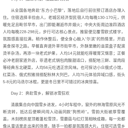
从全国各地奔赴“东方小巴黎”，落地后自行前往预订酒店办理入
住。住宿选择丰俭由人，老城区经济型民宿人均每晚130-170元，供
暖充足且毗邻早市，出门即能邂逅市井烟火；中央大街周边准四酒店
人均每晚228-298元，步行可达核心景点，推窗便见覆雪欧式楼宇，
氛围感直接拉满。稍作休整后，便全身心融入“尔滨”的热情里，开启
美食探寻之路。早餐直奔道外草市街早市，外酥里嫩的韭菜盒子配滚
烫羊杂汤，再添一块老式炉果，人均14元就能吃得暖胃又惬意；正餐
必冲老厨家道外店，非遗老式锅包肉酸甜适口，搭配地三鲜、溜肉段
等经典东北硬菜，人均56元吃透正宗风味。也可探访小众俄式小馆，
红菜汤、俄式煎猪排搭配秋林大列巴，人均75元体验异域口感，街头
5-8元的马迭尔冰棍，更是冬日里不可错过的冰爽惊喜。
Day 2：奔赴雪乡，解锁冰雪狂欢
清晨集合向中国雪乡进发，4小时车程中，窗外的林海雪原风光不
断流转，抵达后便瞬间闯入动画同款“狗熊岭”。雪韵大街被厚雪覆
盖，木刻楞房屋顶着蓬松雪顶，雪蘑菇与红灯笼相映成趣，每一处都
像从童话里走出来的场景，随手一拍都是氛围感大片。住宿可选雪乡