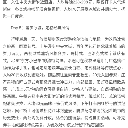
区，入住中央大街附近酒店，人均每晚228-298元，晚餐打卡人气烧
烤店，各类烤串搭配清爽格瓦斯，人均70元感受冰城市井烟火气，抚
慰一日疲惫。
Day 5：漫步冰城，定格经典风情
行程最后一天，放慢脚步深度漫游哈尔滨核心地标，为这场冰雪
之旅画上圆满句号。上午漫步中央大街，百年面包石路承载着城市的
岁月沉淀，两侧欧式建筑风格各异，哥特式、巴洛克式楼宇错落有
致，尽显“东方小巴黎”的独特韵味。沿途可在秋林里道斯门店选购红
肠作为伴手礼，也可走进老鼎丰品尝长白糕、老式桃酥等传统点心，
人均20元收获甜蜜滋味。随后前往圣索菲亚教堂，20元入园参观，庄
严肃穆的拜占庭式穹顶极具视觉冲击力，内部壁画、吊灯尽显精致质
感，广场上5元/包的鸽食可投喂白鸽，定格人与建筑、自然相融的美
好画面。午餐选择中央大街附近的俄式西餐厅，俄式煎饺、苏泊汤搭
配清爽沙拉，人均60元品味正宗俄式风味。下午打卡网红桥与防洪纪
念塔，网红桥上可俯瞰松花江冰封盛景，防洪纪念塔则铭记着城市的
历史变迁，两处均免费开放，适合拍照留念。傍晚自由活动，可补充
伴手礼或回味特色美食，为此次哈尔滨之行留下难忘回忆。