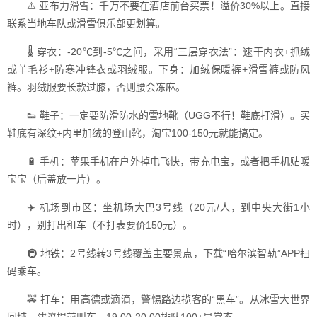
⚠️ 亚布力滑雪：千万不要在酒店前台买票！溢价30%以上。直接
联系当地车队或滑雪俱乐部更划算。
🌡️ 穿衣：-20℃到-5℃之间，采用“三层穿衣法”：速干内衣+抓绒
或羊毛衫+防寒冲锋衣或羽绒服。下身：加绒保暖裤+滑雪裤或防风
裤。羽绒服要长款过膝，否则腰会冻麻。
👟 鞋子：一定要防滑防水的雪地靴（UGG不行！鞋底打滑）。买
鞋底有深纹+内里加绒的登山靴，淘宝100-150元就能搞定。
🔋 手机：苹果手机在户外掉电飞快，带充电宝，或者把手机贴暖
宝宝（后盖放一片）。
✈️ 机场到市区：坐机场大巴3号线（20元/人，到中央大街1小
时），别打出租车（不打表要价150元）。
🚇 地铁：2号线转3号线覆盖主要景点，下载“哈尔滨智轨”APP扫
码乘车。
🚕 打车：用高德或滴滴，警惕路边揽客的“黑车”。从冰雪大世界