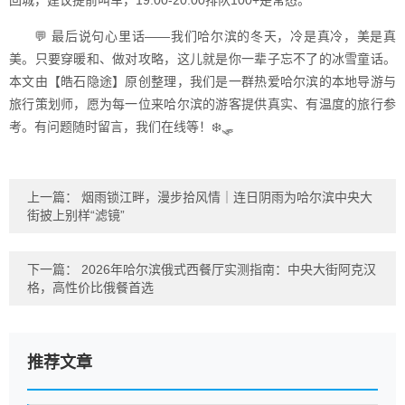
回城，建议提前叫车，19:00-20:00排队100+是常态。
💬 最后说句心里话——我们哈尔滨的冬天，冷是真冷，美是真
美。只要穿暖和、做对攻略，这儿就是你一辈子忘不了的冰雪童话。
本文由【皓石隐途】原创整理，我们是一群热爱哈尔滨的本地导游与
旅行策划师，愿为每一位来哈尔滨的游客提供真实、有温度的旅行参
考。有问题随时留言，我们在线等！❄️🛷
上一篇：
烟雨锁江畔，漫步拾风情｜连日阴雨为哈尔滨中央大
街披上别样“滤镜”
下一篇：
2026年哈尔滨俄式西餐厅实测指南：中央大街阿克汉
格，高性价比俄餐首选
推荐文章