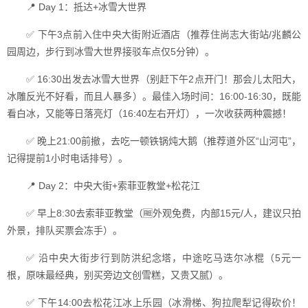
📍 Day 1：抵达+冰雪大世界
✅ 下午3点前入住中央大街附近酒店（推荐住尚志大街站/兆麟公
园周边，步行到冰雪大世界接驳车点仅5分钟）。
✅ 16:30出发去冰雪大世界（别赶下午2点开门！那会儿太阳大，
冰雕反光不好看，而且人暴多）。最佳入场时间：16:00-16:30，既能
看白冰，又能等日落亮灯（16:40左右开灯），一次收获两种震撼！
✅ 晚上21:00前撤，去吃一顿铁锅炖大鹅（推荐道外区“山河屯”，
记得提前1小时电话排号）。
📍 Day 2：中央大街+索菲亚教堂+松花江
✅ 早上8:30去索菲亚教堂（🆓外观免费，内部15元/人，建议只拍
外景，排队买票会冻手）。
✅ 沿中央大街步行到防洪纪念塔，中途吃马迭尔冰棍（5元一
根，原味最经典，别买旁边文创雪糕，又贵又腻）。
✅ 下午14:00去松花江冰上乐园（冰滑梯、狗拉爬犁记得砍价！