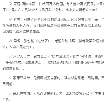
💡 家庭/团体推荐：住哈西万达商圈，有大量公寓式民宿，2室1
厅500元左右，到冰雪大世界打车25分钟。比中央大街便宜一半！
💡 避坑：别住道外老旧小区的网红民宿，照片好看但暖气差，半
夜冻醒的大有人在。我们团队每次带团都优先安排三星级以上酒店，
因为暖气管道维护更靠谱。
🥟 早餐：张包铺（道外区）、老道外砂锅居（排骨酸菜砂锅+油
饼，人均25元吃饱）。
✅ 冰雪大世界：官方公众号“哈尔滨冰雪大世界”可预约，建议抢
下午4点场次。如果没约上，可以找旅行社代订（我们的渠道有时能刷
到退票名额）。
✅ 索菲亚教堂：免费区域无需预约；进内部需现场扫码购票，不
用提前。
✅ 东北虎林园：大众点评提前1天买，比现场便宜5元；带学生证
半价。