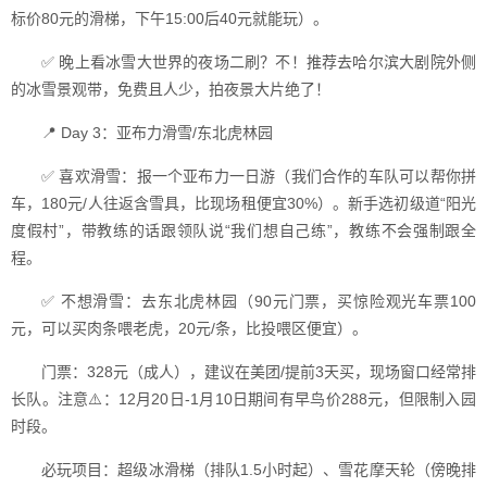
标价80元的滑梯，下午15:00后40元就能玩）。
✅ 晚上看冰雪大世界的夜场二刷？不！推荐去哈尔滨大剧院外侧
的冰雪景观带，免费且人少，拍夜景大片绝了！
📍 Day 3：亚布力滑雪/东北虎林园
✅ 喜欢滑雪：报一个亚布力一日游（我们合作的车队可以帮你拼
车，180元/人往返含雪具，比现场租便宜30%）。新手选初级道“阳光
度假村”，带教练的话跟领队说“我们想自己练”，教练不会强制跟全
程。
✅ 不想滑雪：去东北虎林园（90元门票，买惊险观光车票100
元，可以买肉条喂老虎，20元/条，比投喂区便宜）。
门票：328元（成人），建议在美团/提前3天买，现场窗口经常排
长队。注意⚠️：12月20日-1月10日期间有早鸟价288元，但限制入园
时段。
必玩项目：超级冰滑梯（排队1.5小时起）、雪花摩天轮（傍晚排