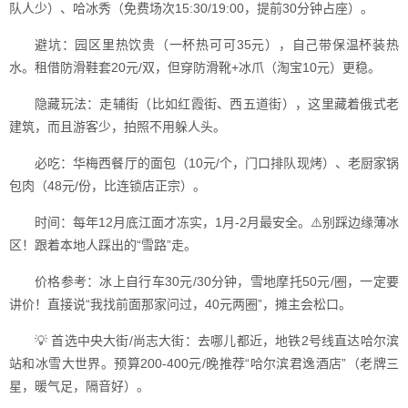
队人少）、哈冰秀（免费场次15:30/19:00，提前30分钟占座）。
避坑：园区里热饮贵（一杯热可可35元），自己带保温杯装热
水。租借防滑鞋套20元/双，但穿防滑靴+冰爪（淘宝10元）更稳。
隐藏玩法：走辅街（比如红霞街、西五道街），这里藏着俄式老
建筑，而且游客少，拍照不用躲人头。
必吃：华梅西餐厅的面包（10元/个，门口排队现烤）、老厨家锅
包肉（48元/份，比连锁店正宗）。
时间：每年12月底江面才冻实，1月-2月最安全。⚠️别踩边缘薄冰
区！跟着本地人踩出的“雪路”走。
价格参考：冰上自行车30元/30分钟，雪地摩托50元/圈，一定要
讲价！直接说“我找前面那家问过，40元两圈”，摊主会松口。
💡 首选中央大街/尚志大街：去哪儿都近，地铁2号线直达哈尔滨
站和冰雪大世界。预算200-400元/晚推荐“哈尔滨君逸酒店”（老牌三
星，暖气足，隔音好）。