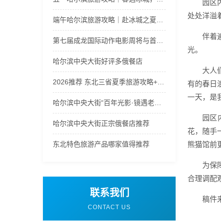
园区
处处洋溢
端午哈尔滨旅游攻略｜赴冰城之夏，解锁端午限定清爽与风情
伴着
第七届成龙国际动作电影周将与首届太阳岛电影周双周绽放哈尔滨
光。
哈尔滨中央大街好评多俄餐店
大人
2026推荐 东北三省夏季旅游攻略+最佳线路 远胜游优质正规 口碑！
有的春日
一天，是
哈尔滨中央大街“百年光影·镜遇老街”活动启动
园区
哈尔滨中央大街正宗俄餐店推荐
花，随手
东北特色旅游产品哪家值得推荐
熊猫馆前
为保
合理调配
联系我们
稿件
CONTACT US