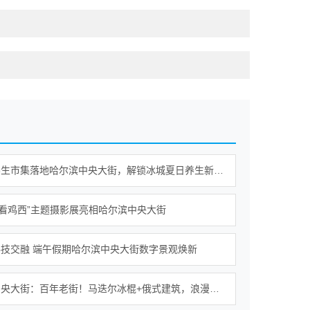
新平衡养生市集落地哈尔滨中央大街，解锁冰城夏日养生新范式
·看鸡西”主题摄影展亮相哈尔滨中央大街
技交融 端午假期哈尔滨中央大街数字景观焕新
哈尔滨中央大街：百年老街！马迭尔冰棍+俄式建筑，浪漫至极！