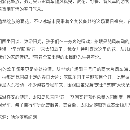
内繁花盛放，数万只五彩风车随风摇曳，赏花、野餐、看风车的游客
着热闹鲜活的春日气息。
遍地绽放的春花，不少冰城市民带着全套装备赴约这场春日盛会，
们围坐闲谈、沐浴阳光，孩子们在一旁奔跑嬉戏；抬眼是随风转动的
浪漫。“早就盼着‘五一’来太阳岛了，我女儿特别喜欢这里的花。从
我们的家庭传统。”带着全家出游的市民赵先生笑着说。
内的欢乐氛围更是处处拉满。从坐龙广场到三号门的两大片风车海，
一拍都是氛围感十足的春日大片；笨熊乐园里童趣项目全开，此起彼
更是人头攒动，不少游客专程前来，围观国宝兄弟“芝士”“芝麻”大快
障游客安心游玩，太阳岛风景区“五一”期间实行预约免费入园制度，明
观光车、亲子自行车等配套服务，美食街、太阳湖游船等业态全线开
来源：哈尔滨新闻网