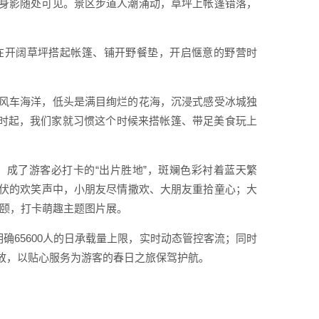
身影随处可见。景区步道人潮涌动，草坪上帐篷错落，
在开阔草坪搭起帐篷、铺开野餐垫，开启惬意的野营时
风车海洋，低头是满目绚烂的花海，沉浸式感受冰城独
儿时起，我们家就习惯这个时候来搭帐篷、带足美食玩上
成了游客必打卡的“出片胜地”，斑斓色彩衬着蓝天繁
伏的欢笑声中，小朋友尽情撒欢、大朋友重拾童心；大
朵颐，打卡萌趣主题图片展。
确65600人的日承载量上限，实时动态管控客流；同时
放，以贴心服务为游客的春日之旅保驾护航。