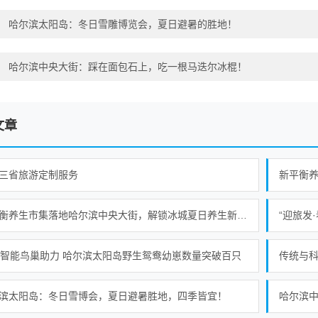
：
哈尔滨太阳岛：冬日雪雕博览会，夏日避暑的胜地！
：
哈尔滨中央大街：踩在面包石上，吃一根马迭尔冰棍！
文章
三省旅游定制服务
新平衡养生市集落地哈尔滨中央大街，解锁冰城夏日养生新范式
“迎旅发
个智能鸟巢助力 哈尔滨太阳岛野生鸳鸯幼崽数量突破百只
传统与科
滨太阳岛：冬日雪博会，夏日避暑胜地，四季皆宜！