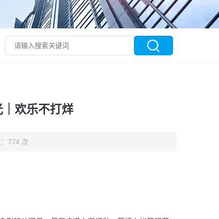
光｜欢乐不打烊
：774 次